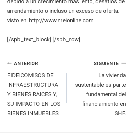
debido a un crecimiento más lento, desafíos de
arrendamiento o incluso un exceso de oferta.
visto en: http://www.nreionline.com
[/spb_text_block] [/spb_row]
Navegación
ANTERIOR
SIGUIENTE
FIDEICOMISOS DE
La vivienda
de
INFRAESTRUCTURA
sustentable es parte
entradas
Y BIENES RAICES Y,
fundamental del
SU IMPACTO EN LOS
financiamiento en
BIENES INMUEBLES
SHF.